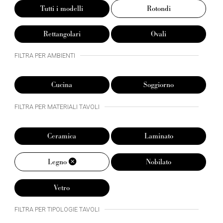
Tutti i modelli
Rotondi
Rettangolari
Ovali
FILTRA PER AMBIENTI
Cucina
Soggiorno
FILTRA PER MATERIALI TAVOLI
Ceramica
Laminato
Legno
Nobilato
Vetro
FILTRA PER TIPOLOGIE TAVOLI