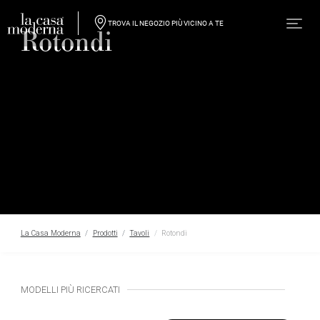
TROVA IL NEGOZIO PIÙ VICINO A TE
Rotondi
La Casa Moderna
Prodotti
Tavoli
Rotondi
MODELLI PIÙ RICERCATI