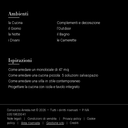
Ambienti
la Cucina
Complementi e decorazione
il Giorno
l’Outdoor
la Notte
il Bagno
i Divani
le Camerette
Ispirazioni
Come arredare un monolocale di 47 mq
Come arredare una cucina piccola: 5 soluzioni salvaspazio
Come arredare una villa in stile contemporaneo
Progettare la cucina con isola e tavolo integrato
Consorzio Arreda.net
© 2026 — Tutti i diritti riservati — P. IVA
03519820041
Note legali
|
Condizioni di vendita
|
Privacy policy
|
Cookie
policy
|
Area riservata
|
Gestione sito
|
Crediti