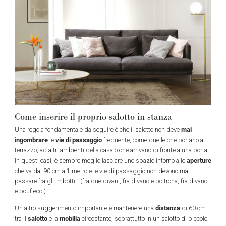
Come inserire il proprio salotto in stanza
mai
Una regola fondamentale da seguire è che il salotto non deve
ingombrare
vie di passaggio
le
frequente, come quelle che portano al
terrazzo, ad altri ambienti della casa o che arrivano di fronte a una porta.
aperture
In questi casi, è sempre meglio lasciare uno spazio intorno alle
che va dai 90 cm a 1 metro e le vie di passaggio non devono mai
passare fra gli imbottiti (fra due divani, fra divano e poltrona, fra divano
e pouf ecc.).
distanza
Un altro suggerimento importante è mantenere una
di 60 cm
salotto
mobilia
tra il
e la
circostante, soprattutto in un salotto di piccole