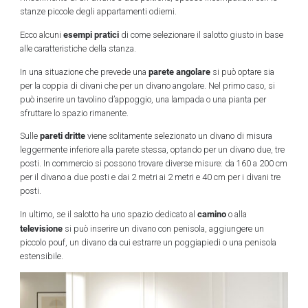
stanze piccole degli appartamenti odierni.
esempi pratici
Ecco alcuni
di come selezionare il salotto giusto in base
alle caratteristiche della stanza.
parete angolare
In una situazione che prevede una
si può optare sia
per la coppia di divani che per un divano angolare. Nel primo caso, si
può inserire un tavolino d’appoggio, una lampada o una pianta per
sfruttare lo spazio rimanente.
pareti dritte
Sulle
viene solitamente selezionato un divano di misura
leggermente inferiore alla parete stessa, optando per un divano due, tre
posti. In commercio si possono trovare diverse misure: da 160 a 200 cm
per il divano a due posti e dai 2 metri ai 2 metri e 40 cm per i divani tre
posti.
camino
In ultimo, se il salotto ha uno spazio dedicato al
o alla
televisione
si può inserire un divano con penisola, aggiungere un
piccolo pouf, un divano da cui estrarre un poggiapiedi o una penisola
estensibile.