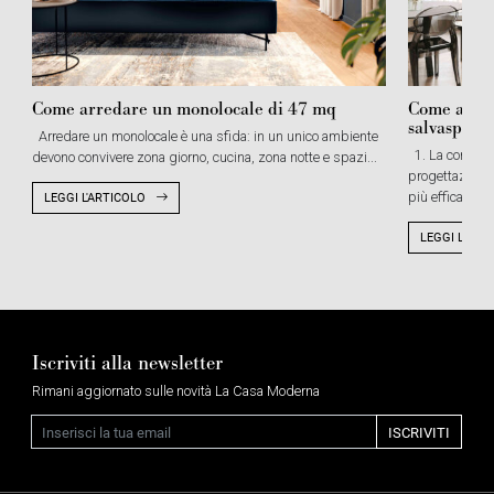
Come arredare un monolocale di 47 mq
Come arred
salvaspazi
Arredare un monolocale è una sfida: in un unico ambiente
1. La configu
devono convivere zona giorno, cucina, zona notte e spazi...
progettazione 
LEGGI L'ARTICOLO
più efficace in
LEGGI L'ART
Iscriviti alla newsletter
Rimani aggiornato sulle novità La Casa Moderna
Email
ISCRIVITI