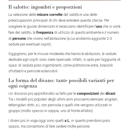
Il salotto: ingombri e proporzioni
misure corrette
La selezione delle
del salotto è una delle
preoccupazioni principali di chi deve arredare questa stanza. Per
uso
scegliere le giuste dimensioni è necessario identificare l’
che si vorrà
frequenza
fare del salotto, la
di utilizzo di questo ambiente e il numero
persone
di
che vivono nell’abitazione (a cui andranno aggiunte 2-3
sedute per eventuali ospiti).
Oggigiorno, per le misure moderate che hanno le abitazioni, le sedute
dedicate agli ospiti sono state ripensate. Infatti, si opta per l’aggiunta di
spazi di seduta poco ingombranti, come poltroncine extra, braccioli
sfruttabili e penisole estensibili.
La forma del divano: tante possibili varianti per
ogni esigenza
composizioni
divani
Un discorso più approfondito va fatto per le
dei
.
Tra i modelli più popolari degli ultimi anni possiamo elencare: angolari,
rettangolari dritti, a L con penisola o quelli che vengono utilizzati in
gruppo (molto spesso in coppia, uno di fronte all’altro).
a L
I divani più in voga oggi sono quelli
, in quanto prendono poco
spazio, ma consentono di fare sedere molte persone.