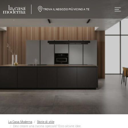
TROVA IL NEGOZIO PIÙ VICINO A TE
La Casa Moderna
Storie di stile
Devi creare una cucina speciale? Ecco alcune idee.