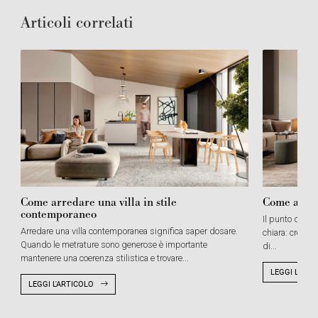
Articoli correlati
Come arredare una villa in stile
Come arred
contemporaneo
Il punto di par
Arredare una villa contemporanea significa saper dosare.
chiara: creare
Quando le metrature sono generose è importante
di...
mantenere una coerenza stilistica e trovare...
LEGGI L'ART
LEGGI L'ARTICOLO